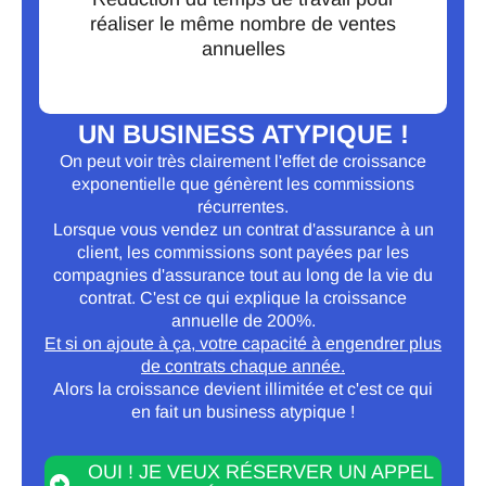
réaliser le même nombre de ventes
annuelles
UN BUSINESS ATYPIQUE !
On peut voir très clairement l'effet de croissance
exponentielle que génèrent les commissions
récurrentes.
Lorsque vous vendez un contrat d'assurance à un
client, les commissions sont payées par les
compagnies d'assurance tout au long de la vie du
contrat. C'est ce qui explique la croissance
annuelle de 200%.
Et si on ajoute à ça, votre capacité à engendrer plus
de contrats chaque année.
Alors la croissance devient illimitée et c'est ce qui
en fait un business atypique !
OUI ! JE VEUX RÉSERVER UN APPEL