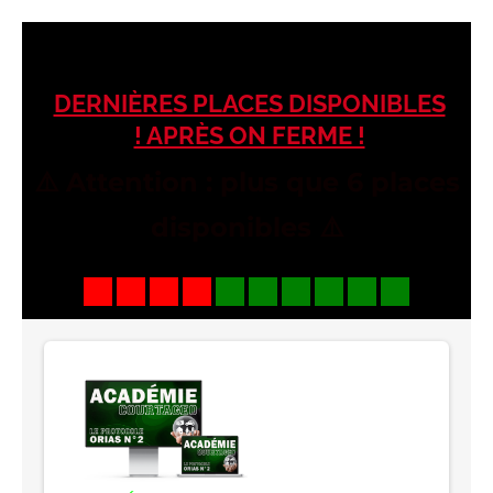
DERNIÈRES PLACES DISPONIBLES
! APRÈS ON FERME !
⚠️ Attention : plus que 6 places
disponibles ⚠️